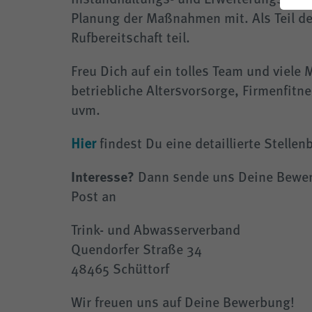
THG-Quote
Für E-Mobilisten
Planung der Maßnahmen mit. Als Teil d
Klimafreundliche Wärmenetze
Steuerbare Verbrauchseinrichtungen 
Rufbereitschaft teil.
Energie sparen
Straßenbeleuchtung
Freu Dich auf ein tolles Team und viele M
betriebliche Altersvorsorge, Firmenfitne
Planauskunft
uvm.
Hier
findest Du eine detaillierte Stelle
Interesse?
Dann sende uns Deine Bewe
Post an
Trink- und Abwasserverband
Quendorfer Straße 34
48465 Schüttorf
Wir freuen uns auf Deine Bewerbung!