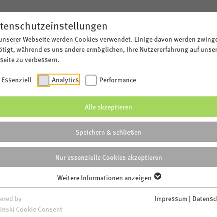
tenschutzeinstellungen
 unserer Webseite werden Cookies verwendet. Einige davon werden zwing
tigt, während es uns andere ermöglichen, Ihre Nutzererfahrung auf unse
NETZ
eite zu verbessern.
Essenziell
Analytics
Performance
Alle akzeptieren
ESUCHT - MEISTER 
Speichern & schließen
ten
Nur essenzielle Cookies akzeptieren
Weitere Informationen anzeigen
n Kollegen (m/w/d) für den reibungslosen
ered by
Impressum
|
Datensc
Du übernimmst die Bauleitung für die
inski Cookie Consent
ahmen in unseren Netzen und wirkst bei der