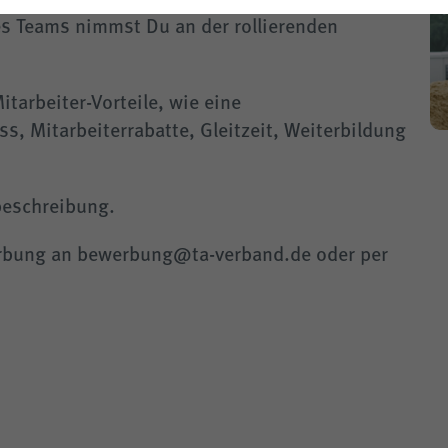
es Teams nimmst Du an der rollierenden
- § 14a
itarbeiter-Vorteile, wie eine
ss, Mitarbeiterrabatte, Gleitzeit, Weiterbildung
nbeschreibung.
rbung an bewerbung@ta-verband.de oder per