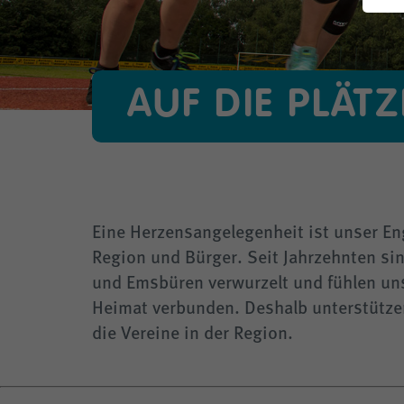
THG-Quote
Für E-Mobilisten
Klimafreundliche Wärmenetze
Steuerbare Verbrauchseinrichtungen 
Energie sparen
Straßenbeleuchtung
AUF DIE PLÄTZ
Planauskunft
Eine Herzensangelegenheit ist unser En
Region und Bürger. Seit Jahrzehnten sind
und Emsbüren verwurzelt und fühlen u
Heimat verbunden. Deshalb unterstützen 
die Vereine in der Region.