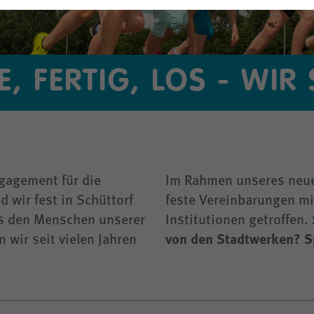
- § 14a
E, FERTIG, LOS - WIR
gagement für die
Im Rahmen unseres neu
 wir fest in Schüttorf
feste Vereinbarungen mi
ns den Menschen unserer
Institutionen getroffen.
von den Stadtwerken? S
wir seit vielen Jahren