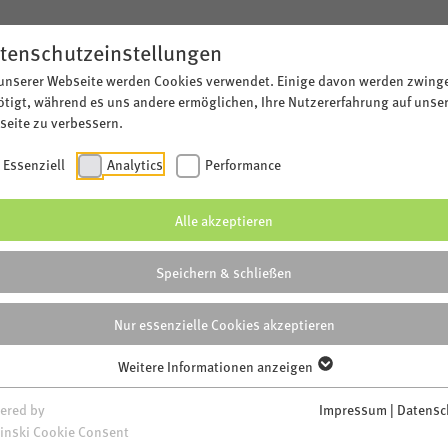
tenschutzeinstellungen
 unserer Webseite werden Cookies verwendet. Einige davon werden zwing
tigt, während es uns andere ermöglichen, Ihre Nutzererfahrung auf unse
NETZ
eite zu verbessern.
Essenziell
Analytics
Performance
Alle akzeptieren
Speichern & schließen
ten
Nur essenzielle Cookies akzeptieren
Weitere Informationen anzeigen
ered by
Impressum
|
Datensc
inski Cookie Consent