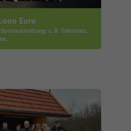
1.000 Euro
Sportausstattung: z. B. Trikotsatz,
en.