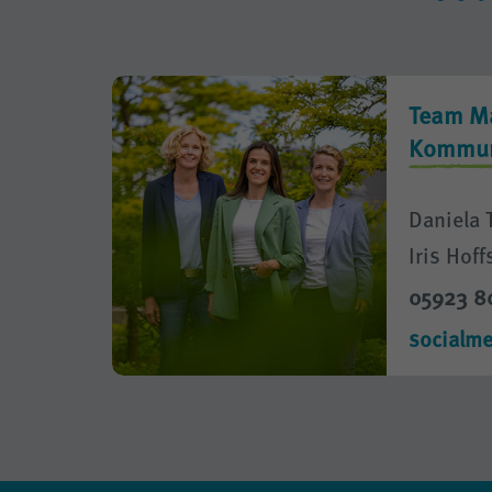
Team Ma
Kommun
Daniela 
Iris Hoff
05923 8
socialm