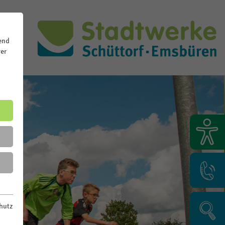
end
rer
hutz