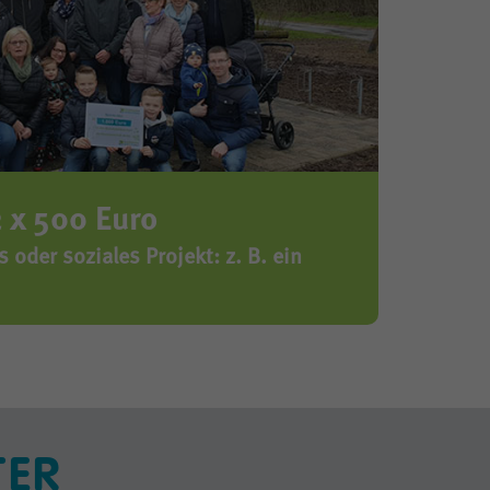
2 x 500 Euro
 oder soziales Projekt: z. B. ein
TER