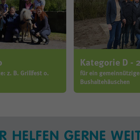
o
Kategorie D - 
 z. B. Grillfest o.
für ein gemeinnütziges
Bushaltehäuschen
R HELFEN GERNE WEI