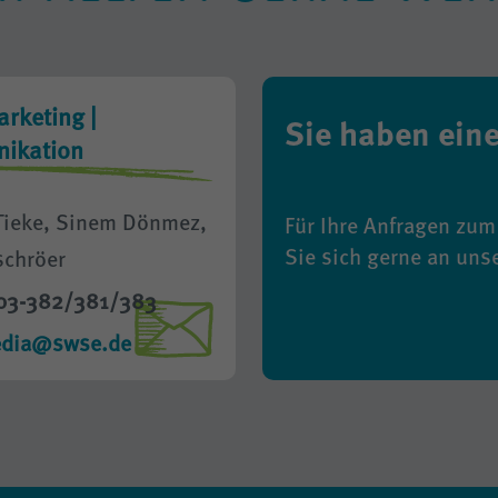
rketing |
Sie haben ein
ikation
Tieke, Sinem Dönmez,
Für Ihre Anfragen z
Sie sich gerne an uns
schröer
03-382/381/383
edia@swse.de