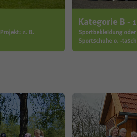
Kategorie B - 
Projekt: z. B.
Sportbekleidung oder 
Sportschuhe o. -tasch