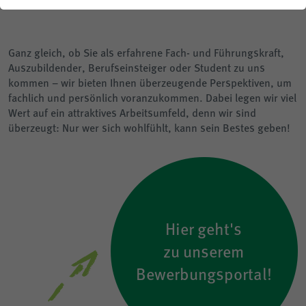
auch die Arbeitszeit ist Lebenszeit.
Planauskunft
Ganz gleich, ob Sie als erfahrene Fach- und Führungskraft,
Auszubildender, Berufseinsteiger oder Student zu uns
kommen – wir bieten Ihnen überzeugende Perspektiven, um
fachlich und persönlich voranzukommen. Dabei legen wir viel
Wert auf ein attraktives Arbeitsumfeld, denn wir sind
überzeugt: Nur wer sich wohlfühlt, kann sein Bestes geben!
Hier geht's
zu unserem
Bewerbungsportal!