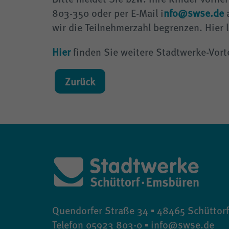
803-350 oder per E-Mail i
nfo@swse.de
a
wir die Teilnehmerzahl begrenzen. Hier l
Hier
finden Sie weitere Stadtwerke-Vort
Zurück
Quendorfer Straße 34 ▪ 48465 Schüttorf
Telefon 05923 803-0 ▪ info@swse.de