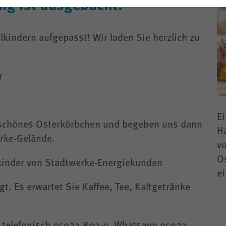
ng ist ausgebucht!
- § 14a
kindern aufgepasst! Wir laden Sie herzlich zu
r
E
n schönes Osterkörbchen und begeben uns dann
Ha
rke-Gelände.
v
O
kinder von Stadtwerke-Energiekunden
ei
gt. Es erwartet Sie Kaffee, Tee, Kaltgetränke
er telefonisch 05923 803-0, Whatsapp 05923