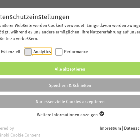
tenschutzeinstellungen
 unserer Webseite werden Cookies verwendet. Einige davon werden zwing
tigt, während es uns andere ermöglichen, Ihre Nutzererfahrung auf unse
NETZ
eite zu verbessern.
Essenziell
Analytics
Performance
Alle akzeptieren
ÜR KINDER VON STAD
Speichern & schließen
ten
N
Nur essenzielle Cookies akzeptieren
Weitere Informationen anzeigen
ered by
Impressum
|
Datensc
inski Cookie Consent