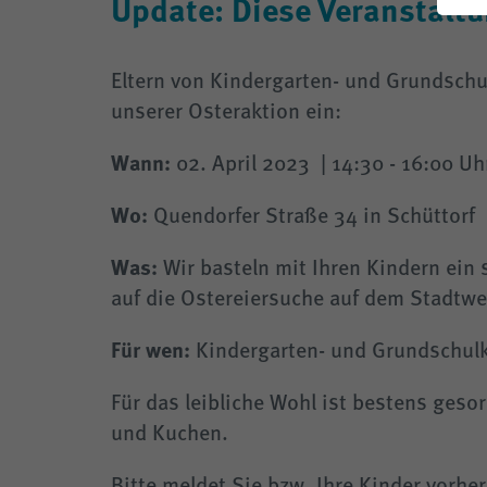
Update: Diese Veranstaltu
THG-Quote
Für E-Mobilisten
Klimafreundliche Wärmenetze
Steuerbare Verbrauchseinrichtungen 
Eltern von Kindergarten- und Grundschul
Energie sparen
Straßenbeleuchtung
unserer Osteraktion ein:
Planauskunft
Wann:
02. April 2023 | 14:30 - 16:00 Uh
Wo:
Quendorfer Straße 34 in Schüttorf
Was:
Wir basteln mit Ihren Kindern ei
auf die Ostereiersuche auf dem Stadtwe
Für wen:
Kindergarten- und Grundschul
Für das leibliche Wohl ist bestens gesor
und Kuchen.
Bitte meldet Sie bzw. Ihre Kinder vorh