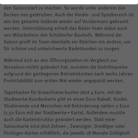
Team wieder mit vereinten Kräften dabei, um das Bad fit für
den Saisonstart zu machen. So wurde unter anderem das
Planauskunft
Becken neu gestrichen. Auch der Kinder- und Spielbereich ist
wie das gesamte Gelände wieder auf Vordermann gebracht
worden. Unterstützung erhielt das Bäder-Team dabei auch
von Mitarbeitern des Schüttorfer Bauhofs. Während der
Saison greift im Team ebenfalls ein Rädchen ins andere, um
für schöne und unbeschwerte Badestunden zu sorgen.
Während sich an den Öffnungszeiten im Vergleich zur
Vorsaison nichts geändert hat, mussten die Eintrittspreise
aufgrund der gestiegenen Betriebskosten nach sechs Jahren
Preisstabilität zum ersten Mal wieder angepasst werden.
Tageskarten für Erwachsene kosten jetzt 4 Euro, mit der
Stadtwerke-Kundenkarte gibt es einen Euro Rabatt. Kinder,
Studierende und Menschen mit Behinderung zahlen 2 Euro
(1,50 Euro mit der Stadtwerke ▪ Karte). Außerdem musste
auch die Kartenstruktur geändert werden. Statt einer
Saisonkarte sind jetzt Zehner-, Zwanziger, Dreißiger oder
Fünfziger-Karten erhältlich, die jeweils 18 Monate Gültigkeit