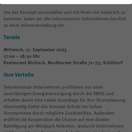
zugleich attraktive Beteiligungsmöglichkeiten zu schaffen.
Planauskunft
Um das Konzept vorzustellen und mit Ihnen ins Gespräch zu
kommen, laden wir alle interessierten Unternehmen herzlich
zu einer Infoveranstaltung ein.
Termin
Mittwoch, 17. September 2025
17:00 – 18:30 Uhr
Restaurant Nickisch, Nordhorner Straße 71–73, Schüttorf
Ihre Vorteile
Teilnehmende Unternehmen profitieren von einer
zuverlässigen Energieversorgung durch die SWSE und
erhalten damit eine solide Grundlage für ihre Stromplanung.
Gleichzeitig bietet das Konzept Schutz vor hohen
Strompreisen durch mögliche Zusatzerlöse. Außerdem
eröffnet die Kooperation die Chance auf eine direkte
Beteiligung am Windpark Helschen, wodurch Unternehmen