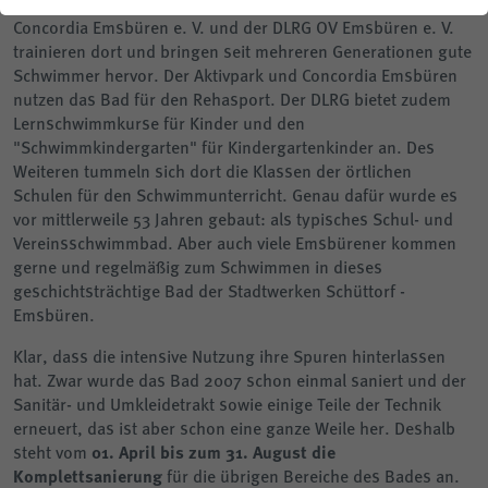
Treffpunkt für die Emsbürener: Die Schwimmvereine SV
Concordia Emsbüren e. V. und der DLRG OV Emsbüren e. V.
Planauskunft
trainieren dort und bringen seit mehreren Generationen gute
Schwimmer hervor. Der Aktivpark und Concordia Emsbüren
nutzen das Bad für den Rehasport. Der DLRG bietet zudem
Lernschwimmkurse für Kinder und den
"Schwimmkindergarten" für Kindergartenkinder an. Des
Weiteren tummeln sich dort die Klassen der örtlichen
Schulen für den Schwimmunterricht. Genau dafür wurde es
vor mittlerweile 53 Jahren gebaut: als typisches Schul- und
Vereinsschwimmbad. Aber auch viele Emsbürener kommen
gerne und regelmäßig zum Schwimmen in dieses
geschichtsträchtige Bad der Stadtwerken Schüttorf -
Emsbüren.
Klar, dass die intensive Nutzung ihre Spuren hinterlassen
hat. Zwar wurde das Bad 2007 schon einmal saniert und der
Sanitär- und Umkleidetrakt sowie einige Teile der Technik
erneuert, das ist aber schon eine ganze Weile her. Deshalb
steht vom
01. April bis zum 31. August die
Komplettsanierung
für die übrigen Bereiche des Bades an.